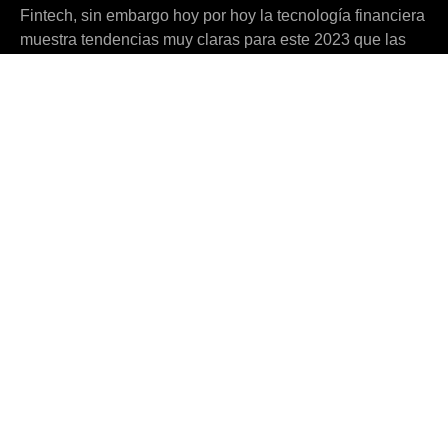
Fintech, sin embargo hoy por hoy la tecnología financiera
muestra tendencias muy claras para este 2023 que las
empresas mexicanas deben ubicar en su nicho de
oportunidad y aprovechar, habrá que ser disruptivos este
año para sobresalir en el mercado.
Recommended Posts